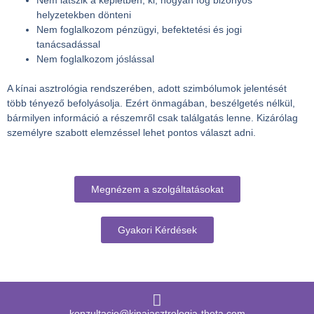
Nem látszik a képletben, ki, hogyan fog bizonyos
helyzetekben dönteni
Nem foglalkozom pénzügyi, befektetési és jogi
tanácsadással
Nem foglalkozom jóslással
A kínai asztrológia rendszerében, adott szimbólumok jelentését
több tényező befolyásolja. Ezért önmagában, beszélgetés nélkül,
bármilyen információ a részemről csak találgatás lenne. Kizárólag
személyre szabott elemzéssel lehet pontos választ adni.
Megnézem a szolgáltatásokat
Gyakori Kérdések
konzultacio@kinaiasztrologia-theta.com