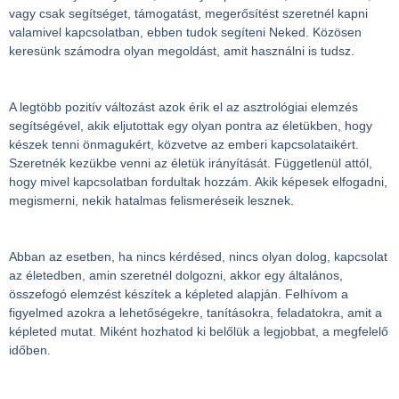
vagy csak segítséget, támogatást, megerősítést szeretnél kapni
valamivel kapcsolatban, ebben tudok segíteni Neked. Közösen
keresünk számodra olyan megoldást, amit használni is tudsz.
A legtöbb pozitív változást azok érik el az asztrológiai elemzés
segítségével, akik eljutottak egy olyan pontra az életükben, hogy
készek tenni önmagukért, közvetve az emberi kapcsolataikért.
Szeretnék kezükbe venni az életük irányítását. Függetlenül attól,
hogy mivel kapcsolatban fordultak hozzám. Akik képesek elfogadni,
megismerni, nekik hatalmas felismeréseik lesznek.
Abban az esetben, ha nincs kérdésed, nincs olyan dolog, kapcsolat
az életedben, amin szeretnél dolgozni, akkor egy általános,
összefogó elemzést készítek a képleted alapján. Felhívom a
figyelmed azokra a lehetőségekre, tanításokra, feladatokra, amit a
képleted mutat. Miként hozhatod ki belőlük a legjobbat, a megfelelő
időben.