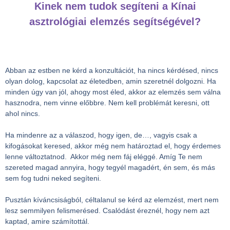
Kinek nem tudok segíteni a Kínai
asztrológiai elemzés segítségével?
Abban az estben ne kérd a konzultációt, ha nincs kérdésed, nincs
olyan dolog, kapcsolat az életedben, amin szeretnél dolgozni. Ha
minden úgy van jól, ahogy most éled, akkor az elemzés sem válna
hasznodra, nem vinne előbbre. Nem kell problémát keresni, ott
ahol nincs.
Ha mindenre az a válaszod, hogy igen, de…, vagyis csak a
kifogásokat keresed, akkor még nem határoztad el, hogy érdemes
lenne változtatnod. Akkor még nem fáj eléggé. Amíg Te nem
szereted magad annyira, hogy tegyél magadért, én sem, és más
sem fog tudni neked segíteni.
Pusztán kíváncsiságból, céltalanul se kérd az elemzést, mert nem
lesz semmilyen felismerésed. Csalódást éreznél, hogy nem azt
kaptad, amire számítottál.