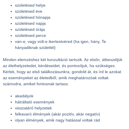
születésed helye
születésed éve
születésed hónapja
születésed napja
születésed órája
születésed perce
van-e, vagy volt-e ikertestvéred (ha igen, hány, Te
hányadiknak születtél)
Minden elemzéshez két konzultáció tartozik. Az elsőn, átbeszéljük
az élethelyzetedet, kérdéseidet, és pontosítjuk, ha szükséges.
Kérlek, hogy az első találkozásunkra, gondold át, és írd le azokat
az eseményeket az életedből, amik meghatározóak voltak
számodra, amiket fontosnak tartasz.
akadályok
hátráltató események
visszatérő helyzetek
felkavaró élmények (akár pozitív, akár negatív)
olyan élmények, amik nagy hatással voltak rád