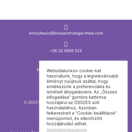
konzultacio@kinaiasztrologia-theta.com
+36 20 9458 524
1062 Budapest,
Andrássy út 98.
Weboldalunkon cookie-kat
használunk, hogy a legrelevánsabb
élményt nyújtsuk azáltal, hogy
emlékezünk a preferenciáira és
ismételt látogatásokra. Az „Összes
elfogadása” gombra kattintva
© 2023 Kányi Zsófia – Kínai asztrológia-theta
hozzájárul az ÖSSZES süti
használatához. Azonban
felkeresheti a "Cookie-beállítások"
menüpontot, és ellenőrzött
hozzájárulást adhat.