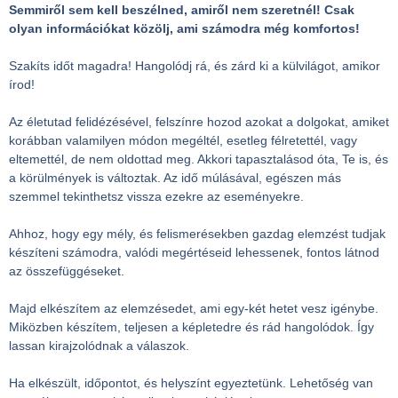
Semmiről sem kell beszélned, amiről nem szeretnél!
Csak
olyan információkat közölj, ami számodra még komfortos!
Szakíts időt magadra! Hangolódj rá, és zárd ki a külvilágot, amikor
írod!
Az életutad felidézésével, felszínre hozod azokat a dolgokat, amiket
korábban valamilyen módon megéltél, esetleg félretettél, vagy
eltemettél, de nem oldottad meg. Akkori tapasztalásod óta, Te is, és
a körülmények is változtak. Az idő múlásával, egészen más
szemmel tekinthetsz vissza ezekre az eseményekre.
Ahhoz, hogy egy mély, és felismerésekben gazdag elemzést tudjak
készíteni számodra, valódi megértéseid lehessenek, fontos látnod
az összefüggéseket.
Majd elkészítem az elemzésedet, ami egy-két hetet vesz igénybe.
Miközben készítem, teljesen a képletedre és rád hangolódok. Így
lassan kirajzolódnak a válaszok.
Ha elkészült, időpontot, és helyszínt egyeztetünk. Lehetőség van