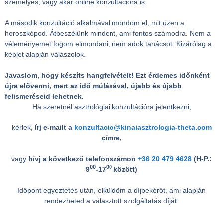
személyes, vagy akár online konzultációra is.
A második konzultáció alkalmával mondom el, mit üzen a
horoszkópod. Átbeszélünk mindent, ami fontos számodra. Nem a
véleményemet fogom elmondani, nem adok tanácsot. Kizárólag a
képlet alapján válaszolok.
Javaslom, hogy készíts hangfelvételt! Ezt érdemes időnként
újra elővenni, mert az idő múlásával, újabb és újabb
felismeréseid lehetnek.
Ha szeretnél asztrológiai konzultációra jelentkezni,
kérlek,
írj e-mailt a
konzultacio@kinaiasztrologia-theta.com
címre,
vagy
hívj a következő telefonszámon
+36 20 479 4628
(H-P.:
00
00
9
-17
között)
Időpont egyeztetés után, elküldöm a díjbekérőt, ami alapján
rendezheted a választott szolgáltatás díját.